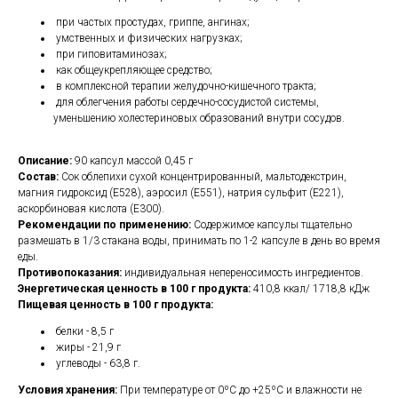
при частых простудах, гриппе, ангинах;
умственных и физических нагрузках;
при гиповитаминозах;
как общеукрепляющее средство;
в комплексной терапии желудочно-кишечного тракта;
для облегчения работы сердечно-сосудистой системы,
уменьшению холестериновых образований внутри сосудов.
Описание:
90 капсул массой 0,45 г
Состав:
Сок облепихи сухой концентрированный, мальтодекстрин,
магния гидроксид (Е528), аэросил (Е551), натрия сульфит (Е221),
аскорбиновая кислота (Е300).
Рекомендации по применению:
Содержимое капсулы тщательно
размешать в 1/3 стакана воды, принимать по 1-2 капсуле в день во время
еды.
Противопоказания:
индивидуальная непереносимость ингредиентов.
Энергетическая ценность в 100 г продукта:
410,8 ккал/ 1718,8 кДж
Пищевая ценность в 100 г продукта:
белки - 8,5 г
жиры - 21,9 г
углеводы - 63,8 г.
Условия хранения:
При температуре от 0ºС до +25ºС и влажности не