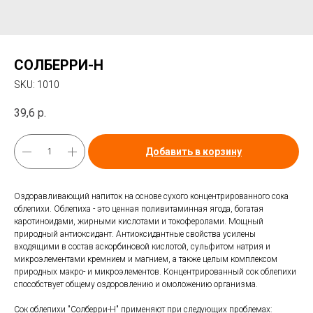
СОЛБЕРРИ-H
SKU:
1010
39,6
р.
Добавить в корзину
Оздоравливающий напиток на основе сухого концентрированного сока
облепихи. Облепиха - это ценная поливитаминная ягода, богатая
каротиноидами, жирными кислотами и токоферолами. Мощный
природный антиоксидант. Антиоксидантные свойства усилены
входящими в состав аскорбиновой кислотой, сульфитом натрия и
микроэлементами кремнием и магнием, а также целым комплексом
природных макро- и микроэлементов. Концентрированный сок облепихи
способствует общему оздоровлению и омоложению организма.
Сок облепихи "Солберри-Н" применяют при следующих проблемах: