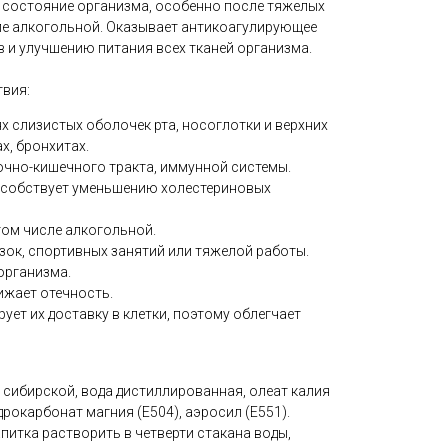
 состояние организма, особенно после тяжелых
сле алкогольной. Оказывает антикоагулирующее
в и улучшению питания всех тканей организма.
вия:
 слизистых оболочек рта, носоглотки и верхних
х, бронхитах.
очно-кишечного тракта, иммунной системы.
особствует уменьшению холестериновых
ом числе алкогольной.
ок, спортивных занятий или тяжелой работы.
организма.
ижает отечность.
ет их доставку в клетки, поэтому облегчает
сибирской, вода дистиллированная, олеат калия
идрокарбонат магния (Е504), аэросил (Е551).
итка растворить в четверти стакана воды,