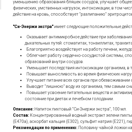
уменьшению образования бляшек сосудов, улучшает общее
физических, умственных нагрузок, интоксикации, в том чи
действие на кровь, способствует "разлипанию" эритроцито
"Си-Энержи экстра"
имеет следующие положительные дейст
Оказывает антимикробное действие при заболеваниях
дыхательных путей: стоматитах, тонзиллитах, трахеита
Благоприятно воздействует на работу печени, желуд
Облегчает работу сердечно-сосудистой системы, сп
образований внутри сосудов.
Уменьшает последствия интоксикации организма, в т
Повышает выносливость во время физических нагруз
Улучшает питание всех органов при обезвоживании 
Выводит "лишнюю" воду из организма, тем самым сн
Повышает усвоение питательных веществ и активизиру
состояние при диетах и лечебном голодании.
Описание:
Напиток пихтовый "Си-Энержи экстра", 100 мл.
Состав:
Концентрированный водный экстракт зелени пихты 
(Е470а), аскорбат кальция (Е302), сульфит натрия (Е221), г
Рекомендации по применению:
Половину чайной ложки нап