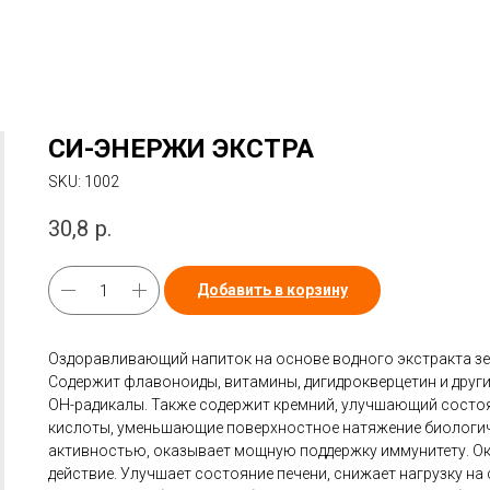
СИ-ЭНЕРЖИ ЭКСТРА
SKU:
1002
30,8
р.
Добавить в корзину
Оздоравливающий напиток на основе водного экстракта зе
Содержит флавоноиды, витамины, дигидрокверцетин и друг
ОН-радикалы. Также содержит кремний, улучшающий состоя
кислоты, уменьшающие поверхностное натяжение биологич
активностью, оказывает мощную поддержку иммунитету. О
действие. Улучшает состояние печени, снижает нагрузку на