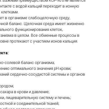
ен. Важным преимуществом КОР-АЛЛ® является
онтакте с водой кальций переходит в ионную
 клетками.
ет в организме слабощелочную среду,
чной баланс. Щелочная среда имеет жизненно
ального функционирования клеток,
ганизма в целом. Все обменные процессы в
овне протекают с участием ионов кальция.
кта:
но-солевой баланс организма;
ению оптимального значения pH крови;
ваний сердечно-сосудистой системы и органов
ородом;
сахара в крови и давление;
и, пищеварительную систему и печень;
остной и соединительной тканей;