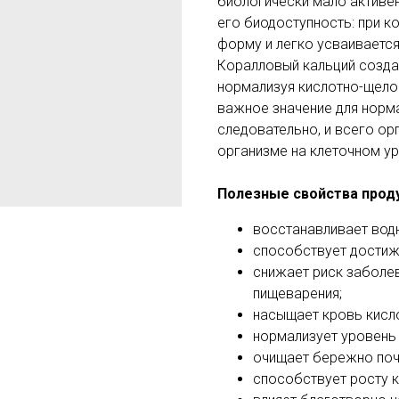
биологически мало актив
его биодоступность: при к
форму и легко усваивается
Коралловый кальций созда
нормализуя кислотно-щело
важное значение для норм
следовательно, и всего ор
организме на клеточном ур
Полезные свойства проду
восстанавливает вод
способствует достиж
снижает риск заболе
пищеварения;
насыщает кровь кисл
нормализует уровень 
очищает бережно почк
способствует росту к