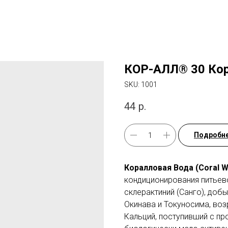
КОР-АЛЛ® 30 Кор
SKU:
1001
44
р.
Подробн
Коралловая Вода (Coral W
кондиционирования питьев
склерактиний (Санго), доб
Окинава и Токуносима, воз
Кальций, поступивший с про