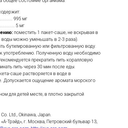
на общее состояние организма.
 содержит:
......... 995 мг
......... 5 мг
нению:
поместить 1 пакет-саше, не вскрывая в
о воды можно уменьшать в 2-3 раза).
ть бутилированную или фильтрованную воду.
а к употреблению. Полученную воду необходимо
 Рекомендуется прекратить пить коралловую
чинать пить через 30 мин после еды.
ета-саше растворяется в воде в
е. Допускается ощущение аромата морского
ном для детей месте, в плотно закрытой
 Co. Ltd., Okinawa, Japan.
«А-Трэйд», г. Москва, Петровский бульвар 13,