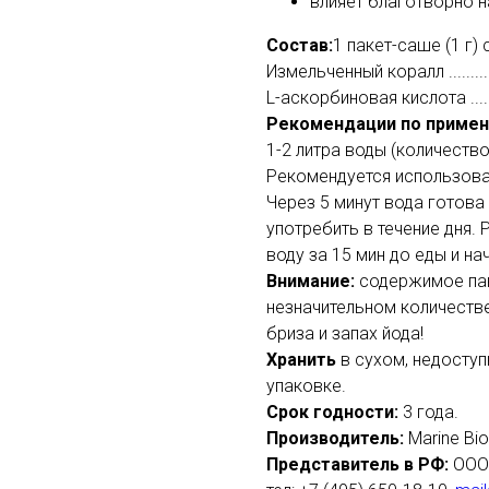
влияет благотворно 
Состав:
1 пакет-саше (1 г)
Измельченный коралл ...........
L-аскорбиновая кислота ........
Рекомендации по приме
1-2 литра воды (количеств
Рекомендуется использова
Через 5 минут вода готов
употребить в течение дня.
воду за 15 мин до еды и на
Внимание:
cодержимое пак
незначительном количеств
бриза и запах йода!
Хранить
в сухом, недоступ
упаковке.
Срок годности:
3 года.
Производитель:
Marine Bio
Представитель в РФ:
ООО 