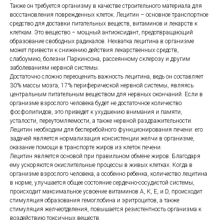
Также он требуется организму в качестве строительного материала для
восстановления поврежденных клеток. Лецитин – основное транспортное
средство для доставки питательных веществ, витаминов и лекарств к
клеткам. Это вещество – мощный антиоксидант, предотвращающий
образование свободных радикалов. Нехватка лецитина в организме
может привести к снижению действия лекарственных средств,
слабоумию, болезни Паркинсона, рассеянному склерозу и другим
заболеваниям нервной системы.
Достаточно сложно переоценить важность лецитина, ведь он составляет
30% массы мозга, 17% периферической нервной системы, являясь
центральным питательным веществом для нервных окончаний. Если в
организме взрослого человека будет не достаточное количество
фосфолипидов, это приведет к ухудшению внимания и памяти,
усталости, переутомляемости, а также нервной раздражительности.
Лецитин необходим для бесперебойного функционирования печени: его
задачей является нормализация консистенции желчи в организме,
оказание помощи в транспорте жиров из клеток печени.
Лецитин является основой при правильном обмене жиров. Благодаря
ему ускоряются окислительные процессы в живых клетках. Когда в
организме взрослого человека, а особенно ребенка, количество лецитина
в норме, улучшается общее состояние сердечно-сосудистой системы,
происходит максимальное усвоение витаминов А, К, Е, и D, происходит
стимуляция образования гемоглобина и эритроцитов, а также
стимуляция желчеотделения, повышается резистентность организма к
воздействию токсичных веществ.