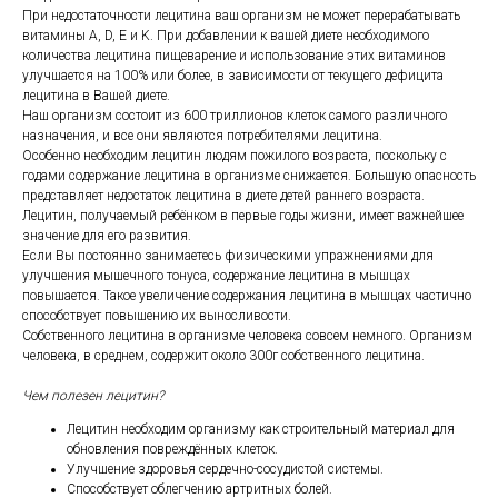
При недостаточности лецитина ваш организм не может перерабатывать
витамины A, D, E и K. При добавлении к вашей диете необходимого
количества лецитина пищеварение и использование этих витаминов
улучшается на 100% или более, в зависимости от текущего дефицита
лецитина в Вашей диете.
Наш организм состоит из 600 триллионов клеток самого различного
назначения, и все они являются потребителями лецитина.
Особенно необходим лецитин людям пожилого возраста, поскольку с
годами содержание лецитина в организме снижается. Большую опасность
представляет недостаток лецитина в диете детей раннего возраста.
Лецитин, получаемый ребёнком в первые годы жизни, имеет важнейшее
значение для его развития.
Если Вы постоянно занимаетесь физическими упражнениями для
улучшения мышечного тонуса, содержание лецитина в мышцах
повышается. Такое увеличение содержания лецитина в мышцах частично
способствует повышению их выносливости.
Собственного лецитина в организме человека совсем немного. Организм
человека, в среднем, содержит около 300г собственного лецитина.
Чем полезен лецитин?
Лецитин необходим организму как строительный материал для
обновления повреждённых клеток.
Улучшение здоровья сердечно-сосудистой системы.
Способствует облегчению артритных болей.