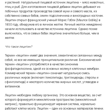
и растений. Натуральный пищевой источник лецитина – мясо животных,
птиц и рыб. Для изготовления пищевой добавки лецитин добывают из
побочных продуктов производства соевой муки и соевого масла, из
собственно соевых бобов, семян подсолнечника и виноградных косточек.
Лецитин открыл французский ученый Морис Гобли (Maurice Gobley) в
1850 году, обнаружив его в яичном желтке. Яичный желток немедленно
начали использовать в качестве источника лецитина. Однако позже
выяснилось, что в соевых бобах лецитина значительно больше, чем в
желтке.
Что такое лецитин?
Термин «лецитин» имеет два значения, семантически связанных между
собой, но все же имеющих принципиальное различие. Биохимический
термин «лецитин» употребляется в качестве синонима
фосфатидилхолина, одной из основных молекул клеточных мембран.
Коммерческий термин «лецитин» означает натуральную смесь
различных жиров (включая гликолипиды, триглицериды, стеролы и
сфинголипида) и некоторого количества жирных кислот, углеводов и
витаминов.
Лецитин необходим любому организму. Это основное вещество, за счет
которого формируется межклеточное пространство (межклеточный
матрикс), правильно функционирует нервная система, нормально
работают клетки мозга. Лецитин – один из основных материалов печени.