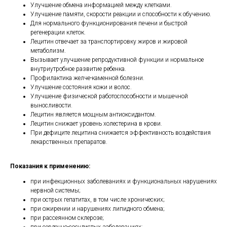
Улучшение обмена информацией между клетками.
Улучшение памяти, скорости реакции и способности к обучению.
Для нормального функционирования печени и быстрой
регенерации клеток.
Лецитин отвечает за транспортировку жиров и жировой
метаболизм.
Вызывает улучшение репродуктивной функции и нормальное
внутриутробное развитие ребенка.
Профилактика желче-каменной болезни.
Улучшение состояния кожи и волос.
Улучшение физической работоспособности и мышечной
выносливости.
Лецитин является мощным антиоксидантом.
Лецитин снижает уровень холестерина в крови.
При дефиците лецитина снижается эффективность воздействия
лекарственных препаратов.
Показания к применению:
при инфекционных заболеваниях и функциональных нарушениях
нервной системы;
при острых гепатитах, в том числе хронических;
при ожирении и нарушениях липидного обмена;
при рассеянном склерозе;