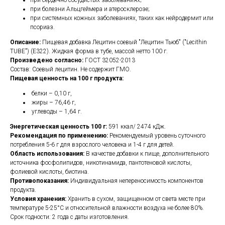
при сердечно-сосудистых заболеваниях;
при болезни Альцгеймера и атеросклерозе;
при системных кожных заболеваниях, таких как нейродермит или
псориаз.
Описание:
Пищевая добавка Лецитин соевый "Лецитин Тьюб" ("Lecithin
TUBE") (E322). Жидкая форма в тубе, массой нетто 100 г.
Произведено согласно:
ГОСТ 32052-2013
Состав: Соевый лецитин. Не содержит ГМО.
Пищевая ценность на 100 г продукта:
белки – 0,10 г,
жиры – 76,46 г,
углеводы – 1,64 г.
Энергетическая ценность 100 г:
591 ккал/ 2474 кДж.
Рекомендация по применению:
Рекомендуемый уровень суточного
потребления 5-6 г для взрослого человека и 1-4 г для детей.
Область использования:
В качестве добавки к пище, дополнительного
источника фосфолипидов, никотинамида, пантотеновой кислоты,
фолиевой кислоты, биотина.
Противопоказания:
Индивидуальная непереносимость компонентов
продукта.
Условия хранения:
Хранить в сухом, защищенном от света месте при
температуре 5-25°С и относительной влажности воздуха не более 80%.
Срок годности: 2 года с даты изготовления.