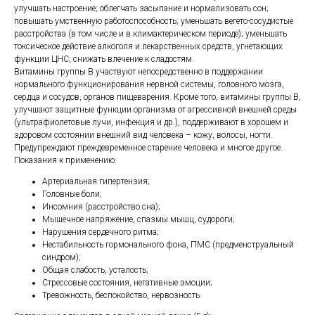
улучшать настроение; облегчать засыпание и нормализовать сон;
повышать умственную работоспособность; уменьшать вегето-сосудистые
расстройства (в том числе и в климактерическом периоде); уменьшать
токсическое действие алкоголя и лекарственных средств, угнетающих
функции ЦНС; снижать влечение к сладостям.
Витамины группы B участвуют непосредственно в поддержании
нормального функционирования нервной системы, головного мозга,
сердца и сосудов, органов пищеварения. Кроме того, витамины группы B,
улучшают защитные функции организма от агрессивной внешней среды
(ультрафиолетовые лучи, инфекция и др.), поддерживают в хорошем и
здоровом состоянии внешний вид человека – кожу, волосы, ногти.
Предупреждают преждевременное старение человека и многое другое.
Показания к применению:
Артериальная гипертензия;
Головные боли;
Инсомния (расстройство сна);
Мышечное напряжение, спазмы мышц, судороги;
Нарушения сердечного ритма;
Нестабильность гормонального фона, ПМС (предменструальный
синдром);
Общая слабость, усталость;
Стрессовые состояния, негативные эмоции;
Тревожность, беспокойство, нервозность.