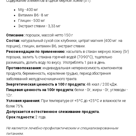
Содержание элементов в одной мерной ложке (5 г):
Mg - 400 мг
Витамин В6 - 8 мг
Глицин - 500 мг
Экстракт стевии - 3,33 мг
Описание:
порошок, массой нетто 150 г
Состав:
натуральный сухой сок клубники, цитрат магния (400 мг. на
порцию), глицин, витамин B6, экстракт стевии.
Рекомендации по применению:
насыпать в стакан мерную ложку (5г)
порошка, залить ½ стакана горячей водой (70-90°С), тщательно
размешать, долить воду по вкусу. Употреблять 1 раз в день.
Противопоказания:
индивидуальная непереносимость компонентов
продукта, беременность, кормление грудью, период обострения
заболеваний желудочно-кишечного тракта.
Энергетическая ценность в 100 г продукта:
48 ккал / 200 кДж.
Пищевая ценность на 100г продукта:
белки - 0г, жиры - 0г, углеводы -
12г.
Условия хранения:
При температуре от +5ºС до +25ºС и влажности не
более 75%.
Допускается естественное слеживание продукта.
Срок годности:
2 года.
Не является лечебно-профилактическим и специализированным
питанием.