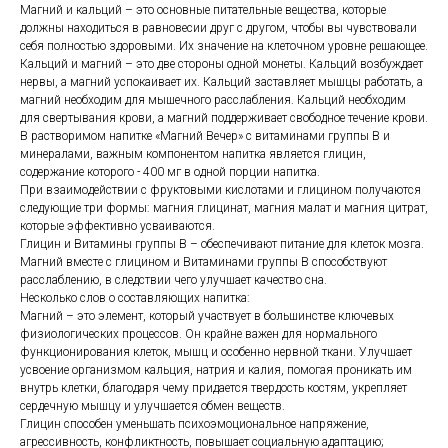
Магний и кальций – это основные питательные вещества, которые
должны находиться в равновесии друг с другом, чтобы вы чувствовали
себя полностью здоровыми. Их значение на клеточном уровне решающее.
Кальций и магний – это две стороны одной монеты. Кальций возбуждает
нервы, а магний успокаивает их. Кальций заставляет мышцы работать, а
магний необходим для мышечного расслабления. Кальций необходим
для свертывания крови, а магний поддерживает свободное течение крови.
В растворимом напитке «Магний Вечер» с витаминами группы B и
минералами, важным компонентом напитка является глицин,
содержание которого - 400 мг в одной порции напитка.
При взаимодействии с фруктовыми кислотами и глицином получаются
следующие три формы: магния глицинат, магния малат и магния цитрат,
которые эффективно усваиваются.
Глицин и Витамины группы B – обеспечивают питание для клеток мозга.
Магний вместе с глицином и Витаминами группы B способствуют
расслаблению, в следствии чего улучшает качество сна.
Несколько слов о составляющих напитка:
Магний – это элемент, который участвует в большинстве ключевых
физиологических процессов. Он крайне важен для нормального
функционирования клеток, мышц и особенно нервной ткани. Улучшает
усвоение организмом кальция, натрия и калия, помогая проникать им
внутрь клетки, благодаря чему придается твердость костям, укрепляет
сердечную мышцу и улучшается обмен веществ.
Глицин способен уменьшать психоэмоциональное напряжение,
агрессивность, конфликтность, повышает социальную адаптацию;