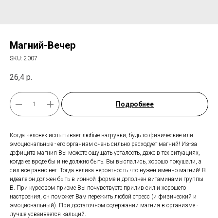
Магний-Вечер
SKU:
2007
26,4
р.
Подробнее
Когда человек испытывает любые нагрузки, будь то физические или
эмоциональные - его организм очень сильно расходует магний! Из-за
дефицита магния Вы можете ощущать усталость, даже в тех ситуациях,
когда ее вроде бы и не должно быть. Вы выспались, хорошо покушали, а
сил все равно нет. Тогда велика вероятность что нужен именно магний! В
идеале он должен быть в ионной форме и дополнен витаминами группы
В. При курсовом приеме Вы почувствуете прилив сил и хорошего
настроения, он поможет Вам пережить любой стресс (и физический и
эмоциональный). При достаточном содержании магния в организме -
лучше усваивается кальций.