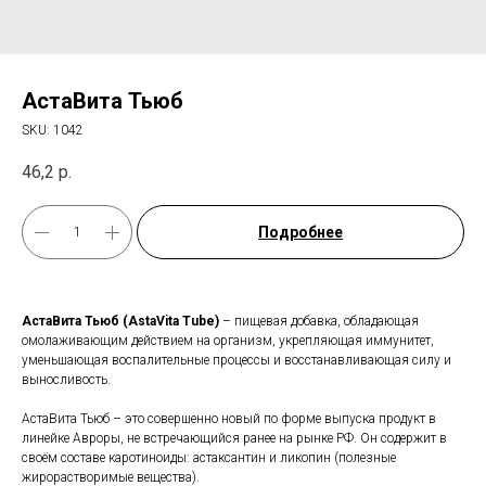
АстаВита Тьюб
SKU:
1042
46,2
р.
Подробнее
АстаВита Тьюб (AstaVita Tube)
– пищевая добавка, обладающая
омолаживающим действием на организм, укрепляющая иммунитет,
уменьшающая воспалительные процессы и восстанавливающая силу и
выносливость.
АстаВита Тьюб – это совершенно новый по форме выпуска продукт в
линейке Авроры, не встречающийся ранее на рынке РФ. Он содержит в
своём составе каротиноиды: астаксантин и ликопин (полезные
жирорастворимые вещества).