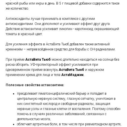
красной рыбы или икры в день. В 5 г пищевой добавки содержится такое
же количество.
Антиоксиданты лучше принимать в комплексе с другими
антиоксидантами. Они дополняют и усиливают эффект друг друга.
Действие астаксантина усиливает ликопин - каротиноид, окрашивающий
томаты в красный цвет.
Для усиления эффекта в АстаВита Тьюб добавлен также активный
кремнезём – непревзойдённое средство для борьбы с ОН-радикалами.
При приёме
АстаВита Тьюб
можно длительно находиться на солнце без
риска обгореть. УФ-протекторный эффект усиливается при
одновременном приёме вовнутрь
АстаВита Тьюб
и наружном
применении крема для лица и тела
АстаМэджик
.
Полезные свойства астаксантина:
преодолевает гематоэнцефалический барьер и попадает в
центральную нервную систему, глазную сетчатку, уничтожая в
них синглетный кислород и свободные радикалы, защищая
нервные узлы и глазные клетки от воспаления. Поэтому способен
помочь в случаях различных заболеваний, связанных с
деятельностью мозга;
облегчает артритные боли, в том числе при ревматоидном артрите,