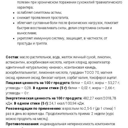
полезен при хроническом поражении сухожилий травматического
характера;
ослабляет симптомы астмы;
снижает проявления простатита;
облегчает суставные боли после физических нагрузок, помогает
быстрее восстанавливать силы, делая спортсмена сильнее и
выносливее;
укрепляет иммунную систему, защищает, в частности, от
простуды и гриппа.
Состав:
масло растительное, вода, желток яичный сухой, ликопин,
астаксантин, аскорбиновая кислота, натрия хлорид, ароматизатор
идентичный натуральному «ананас», ксантановая камедь,
аскорбилпальмитат, лимонная кислота, гуардиан ТОСО 70, магния
оксид, кремния оксид, бензоат натрия, сорбат калия, токоферол ацетат.
Пищевая ценность на 100 г продукта:
белки – 0,43 г; жиры – 53,27 г;
углеводы – 0,28.
В одном стике (5 г):
белки – 0,02 г; жиры – 2,66 г;
углеводы – 0 г.
Энергетическая ценность на 100 г продукта:
482,27 ккал/2018,78
кДж.
В одном стике (5 г):
24,1 ккал/100,94 кДж.
Рекомендации по применению:
взрослым по 2,5-5 г (до 1 стика) 1
раз в день во время еды. Продолжительность приема: 2 недели (курс
можно продлить на месяц).
Противопоказания:
индивидуальная непереносимость компонентов