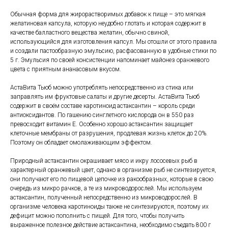
Обычная форма для жирорастворимых добавок к пище – это мягкая
желатиновая капсула, которую неудобно глотать и которая содержит в
качестве балластного вещества желатин, обычно свиной,
использующийся для изготовления капсул. Мы отошли от этого правила
и создали пастообразную эмульсию, расфасованную в удобные стики по
5 г. Эмульсия по своей консистенции напоминает майонез оранжевого
цвета с приятным ананасовым вкусом.
АстаВита Тьюб можно употреблять непосредственно из стика или
заправлять им фруктовые салаты и другие десерты. АстаВита Тьюб
содержит в своём составе каротиноид астаксантин – король среди
антиоксидантов. По гашению синглетного кислорода он в 550 раз
превосходит витамин Е. Особенно хорошо астаксантин защищает
клеточные мембраны от разрушения, продлевая жизнь клеток до 20%.
Поэтому он обладает омолаживающим эффектом.
Природный астаксантин окрашивает мясо и икру лососевых рыб в
характерный оранжевый цвет, однако в организме рыб не синтезируется,
они получают его по пищевой цепочке из ракообразных, которые в свою
очередь из микро рачков, а те из микроводорослей. Мы используем
астаксантин, полученный непосредственно из микроводорослей. В
организме человека каротиноиды также не синтезируются, поэтому их
дефицит можно пополнить с пищей. Для того, чтобы получить
выраженное полезное действие астаксантина, необходимо съедать 800 г