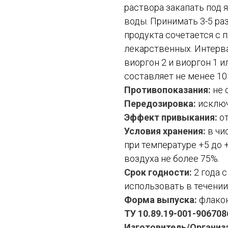
раствора закапать под 
воды. Принимать 3-5 раз
продукта сочетается с 
лекарственных. Интерв
виоргон 2 и виоргон 1 
составляет не менее 10
Противопоказания:
не 
Передозировка:
исключ
Эффект привыкания:
от
Условия хранения:
в чи
при температуре +5 до 
воздуха не более 75%.
Срок годности:
2 года 
использовать в течении
Форма выпуска:
флакон
ТУ 10.89.19-001-906708
Изготовитель/Организ