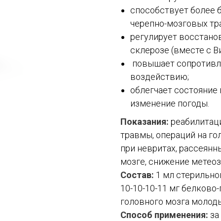
способствует более 
черепно-мозговых тра
регулирует восстано
склерозе (вместе с В
повышает сопротивл
воздействию;
облегчает состояние 
изменение погоды.
Показания:
реабилитаци
травмы, операций на г
при невритах, рассеянн
мозге, снижение метео
Состав:
1 мл стерильног
10-10-10-11 мг белково
головного мозга молод
Способ применения:
за