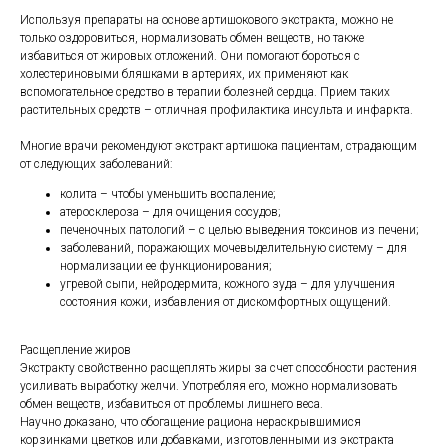
Используя препараты на основе артишокового экстракта, можно не
только оздоровиться, нормализовать обмен веществ, но также
избавиться от жировых отложений. Они помогают бороться с
холестериновыми бляшками в артериях, их применяют как
вспомогательное средство в терапии болезней сердца. Прием таких
растительных средств – отличная профилактика инсульта и инфаркта.
Многие врачи рекомендуют экстракт артишока пациентам, страдающим
от следующих заболеваний:
колита – чтобы уменьшить воспаление;
атеросклероза – для очищения сосудов;
печеночных патологий – с целью выведения токсинов из печени;
заболеваний, поражающих мочевыделительную систему – для
нормализации ее функционирования;
угревой сыпи, нейродермита, кожного зуда – для улучшения
состояния кожи, избавления от дискомфортных ощущений.
Расщепление жиров
Экстракту свойственно расщеплять жиры за счет способности растения
усиливать выработку желчи. Употребляя его, можно нормализовать
обмен веществ, избавиться от проблемы лишнего веса.
Научно доказано, что обогащение рациона нераскрывшимися
корзинками цветков или добавками, изготовленными из экстракта