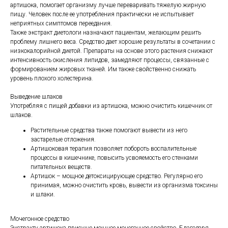
артишока, помогает организму лучше переваривать тяжелую жирную
пищу. Человек после ее употребления практически не испытывает
неприятных симптомов переедания.
Также экстракт диетологи назначают пациентам, желающим решить
проблему лишнего веса. Средство дает хорошие результаты в сочетании с
низкокалорийной диетой. Препараты на основе этого растения снижают
интенсивность окисления липидов, замедляют процессы, связанные с
формированием жировых тканей. Им также свойственно снижать
уровень плохого холестерина.
Выведение шлаков
Употребляя с пищей добавки из артишока, можно очистить кишечник от
шлаков.
Растительные средства также помогают вывести из него
застарелые отложения.
Артишоковая терапия позволяет побороть воспалительные
процессы в кишечнике, повысить усвояемость его стенками
питательных веществ.
Артишок – мощное детоксицирующее средство. Регулярно его
принимая, можно очистить кровь, вывести из организма токсины
и шлаки.
Мочегонное средство