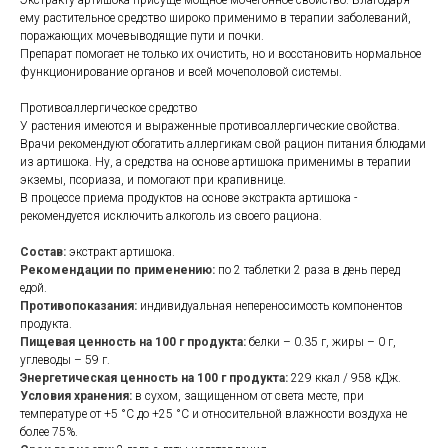
Экстракту артишока присуще мощное мочегонное свойство. Благодаря
ему растительное средство широко применимо в терапии заболеваний,
поражающих мочевыводящие пути и почки.
Препарат помогает не только их очистить, но и восстановить нормальное
функционирование органов и всей мочеполовой системы.
Противоаллергическое средство
У растения имеются и выраженные противоаллергические свойства.
Врачи рекомендуют обогатить аллергикам свой рацион питания блюдами
из артишока. Ну, а средства на основе артишока применимы в терапии
экземы, псориаза, и помогают при крапивнице.
В процессе приема продуктов на основе экстракта артишока -
рекомендуется исключить алкоголь из своего рациона.
Состав:
экстракт артишока.
Рекомендации по применению:
по 2 таблетки 2 раза в день перед
едой.
Противопоказания:
индивидуальная непереносимость компонентов
продукта.
Пищевая ценность на 100 г продукта:
белки – 0.35 г, жиры – 0 г,
углеводы – 59 г.
Энергетическая ценность на 100 г продукта:
229 ккал / 958 кДж.
Условия хранения:
в сухом, защищенном от света месте, при
температуре от +5 °С до +25 °С и относительной влажности воздуха не
более 75%.