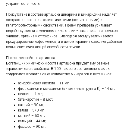
устранять отечность.
Присутствие в составе артишока цинарина и цинаридина наделяет
экстракт из растения холеретическими (желчегонными) и
гапатопротекторными свойствами. Прием препарата усиливает
выработку желчи с желчными кислотами – такая терапия помогает
очищать организм от токсинов. Благодаря этому увеличивается
продуцирование коферментов, а в целом терапия позволяет добиться
повышения очищающей способности печени.
Полезные свойства артишока
Богатейший химический состав артишока придает ему разные
терапевтические свойства. В 100 г сырого растительного сырья
содержится впечатляющее количество минералов и витаминов:
аскорбиновая кислота – 11 мг;
филлохинон и менахинон (витаминная группа К) – 14 мг;
ниацин – 1 мг;
бета-каротин – 8 мкг;
натрий – 90 мг;
калий – 370 мг;
магний – 60 мг;
кальций – 44 мг;
фосфор – 90 мг.