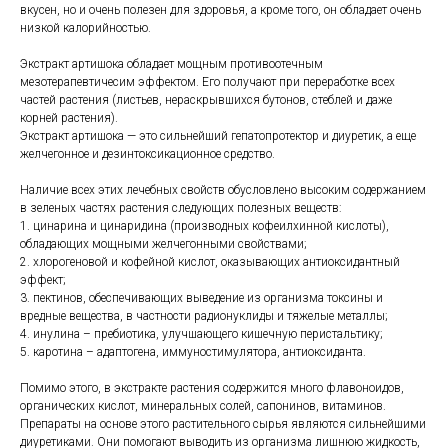
вкусен, но и очень полезен для здоровья, а кроме того, он обладает очень
низкой калорийностью.
Экстракт артишока обладает мощным противоотечным
мезотерапевтичесим эффектом. Его получают при переработке всех
частей растения (листьев, нераскрывшихся бутонов, стеблей и даже
корней растения).
Экстракт артишока — это сильнейший гепатопротектор и диуретик, а еще
желчегонное и дезинтоксикационное средство.
Наличие всех этих лечебных свойств обусловлено высоким содержанием
в зеленых частях растения следующих полезных веществ:
1. цинарина и цинаридина (производных кофеилхинной кислоты),
обладающих мощными желчегонными свойствами;
2. хлорогеновой и кофейной кислот, оказывающих антиоксидантный
эффект;
3. пектинов, обеспечивающих выведение из организма токсины и
вредные вещества, в частности радионуклиды и тяжелые металлы;
4. инулина – пребиотика, улучшающего кишечную перистальтику;
5. каротина – адаптогена, иммуностимулятора, антиоксиданта.
Помимо этого, в экстракте растения содержится много флавоноидов,
органических кислот, минеральных солей, сапонинов, витаминов.
Препараты на основе этого растительного сырья являются сильнейшими
диуретиками. Они помогают выводить из организма лишнюю жидкость,