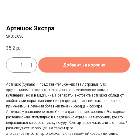
Артишок Экстра
SKU:
2036
35,2
р.
Добавить в корзину
Артишок (Cynara) – представитель семейства Астровые. Это
средиземноморское растение широко применяется не только в
кулинарии, но и в медицине. Препараты экстракта артишока обладают
свойствами нормализации пищеварения, снижения сахара в крови,
применимы в лечении болезней печени, сердца и сосудов.
Артишок – название теплолюбивого травянистого сорняка. Эта сорное
растение очень популярно в Средиземноморье и Калифорнии, где его
выращивают как овощную культуру. Хотя артишок часто считают некоей
разновидностью овощей, на самом деле —
это разновидность чертополоха. Так называемый «овощ» не только