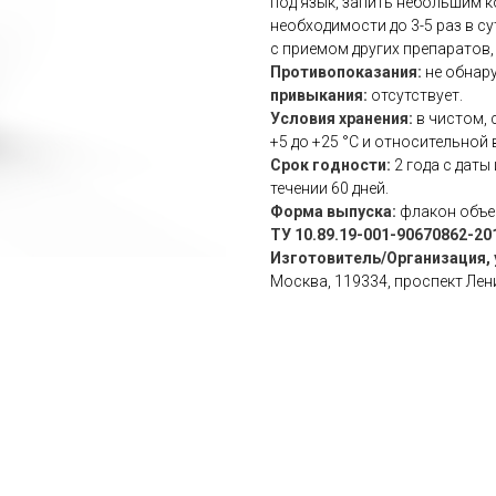
под язык, запить небольшим к
необходимости до 3-5 раз в су
с приемом других препаратов,
Противопоказания:
не обнар
привыкания:
отсутствует.
Условия хранения:
в чистом, 
+5 до +25 °С и относительной
Срок годности:
2 года с даты
течении 60 дней.
Форма выпуска:
флакон объем
ТУ 10.89.19-001-90670862-20
Изготовитель/Организация, 
Москва, 119334, проспект Ленин