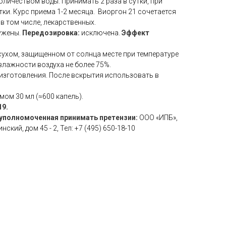
оличеством воды. Принимать 2 раза в сутки, при
тки. Курс приема 1-2 месяца. Виоргон 21 сочетается
 в том числе, лекарственных.
ужены.
Передозировка:
исключена.
Эффект
сухом, защищенном от солнца месте при температуре
 влажности воздуха не более 75%.
 изготовления. После вскрытия использовать в
ом 30 мл (≈600 капель).
19.
уполномоченная принимать претензии:
ООО «ИПБ»,
ский, дом 45 - 2, Тел: +7 (495) 650-18-10