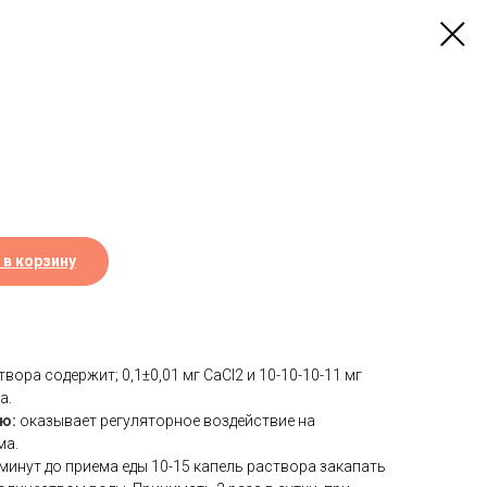
 в корзину
вора содержит; 0,1±0,01 мг СаСI2 и 10-10-10-11 мг
а.
ю:
оказывает регуляторное воздействие на
зма.
 минут до приема еды 10-15 капель раствора закапать