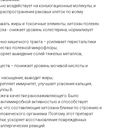
ьно воздействует на конъюгационные молекулы, и
 распространения раковых клеток по всему
вать жиры и токсичные элементы, хитозан полезен:
за - снижает уровень холестерина, нормализует
чно-кишечного тракта – усиливает перистальтики
чество полезной микрофлоры;
коряет выведение солей тяжёлых металлов,
ществ – понижает уровень мочевой кислоты и
т насыщение, выводит жиры;
репляет иммунитет, улучшает усвоение кальция,
уппы В.
кже в качестве ранозаживляющего. Было
т антимикробной активностью и способствует
ом, что составляющие хитозана близки по строению и
еловеческого организма. Поэтому этот препарат
етки, ускоряет восстановление повреждённых
 аллергических реакций.