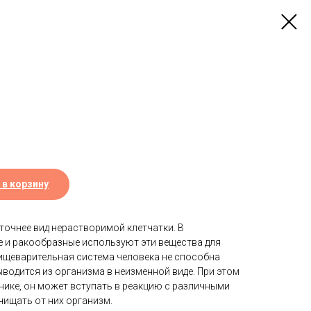
 в корзину
 точнее вид нерастворимой клетчатки. В
е и ракообразные используют эти вещества для
Пищеварительная система человека не способна
выводится из организма в неизменной виде. При этом
нике, он может вступать в реакцию с различными
чищать от них организм.