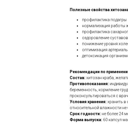
Полезные свойства хитозана
профилактика подагры
нормализация работы ж
профилактика сахарног
оздоровление суставов
понижение уровня холе
оптимизация артериаль
детоксикация организм
Рекомендации по применен
Состав:
хитозан краба, желат
Противопоказания:
индивиду
беременность, кормление гру
проконсультироваться с вра
Условия хранения:
хранить в 
относительной влажности не 
Срок годности:
не более 24 м
Форма выпуска:
60 капсул ма