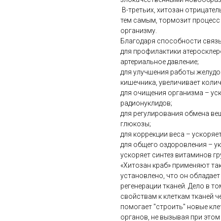
В-третьих, хитозан отрицател
тем самым, тормозит процесс
организму.
Благодаря способности связы
для профилактики атеросклеро
артериальное давление;
для улучшения работы желудо
кишечника, увеличивает коли
для очищения организма – ус
радионуклидов;
для регулирования обмена ве
глюкозы;
для коррекции веса – ускоряе
для общего оздоровления – ук
ускоряет синтез витаминов гр
«Хитозан краб» применяют та
установлено, что он обладае
регенерации тканей. Дело в т
свойствам к клеткам тканей ч
помогает "строить" новые кл
органов, не вызывая при этом