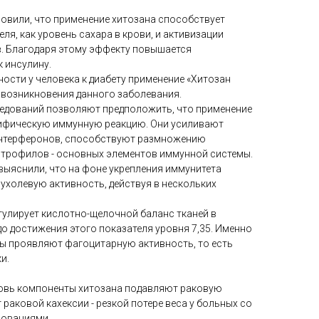
новили, что применение хитозана способствует
ля, как уровень сахара в крови, и активизации
. Благодаря этому эффекту повышается
 инсулину.
ости у человека к диабету применение «Хитозан
 возникновения данного заболевания.
едований позволяют предположить, что применение
цифическую иммунную реакцию. Они усиливают
интерферонов, способствуют размножению
трофилов - основных элементов иммунной системы.
 выяснили, что на фоне укрепления иммунитета
ухолевую активность, действуя в нескольких
гулирует кислотно-щелочной баланс тканей в
о достижения этого показателя уровня 7,35. Именно
ы проявляют фагоцитарную активность, то есть
и.
ровь компоненты хитозана подавляют раковую
раковой кахексии - резкой потере веса у больных со
зованиями.