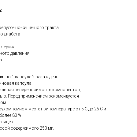
:
елудочно-кишечного тракта
о диабета
стерина
ного давления
а
ию:
по 1 капсуле 2 раза в день.
иновая капсула.
альная непереносимость компонентов,
дью. Перед применением рекомендуется
чом.
сухом тёмном месте при температуре от 5 С до 25 С и
более 80 %.
есяцев.
ссой содержимого 250 мг.