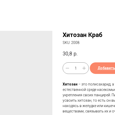
Хитозан Краб
SKU:
2008
30,8
р.
Добавить
Хитозан
– это полисахарид, а
естественной среде насекомы
укрепления своих панцирей. 
усвоить хитозан, то есть он 
находясь в желудке или кишеч
веществами, связывать их и о