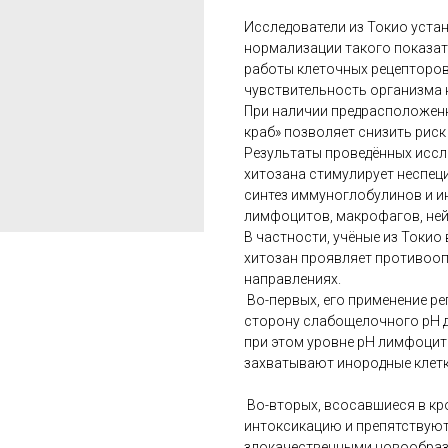
Исследователи из Токио уста
нормализации такого показате
работы клеточных рецепторов
чувствительность организма к
При наличии предрасположенн
краб» позволяет снизить риск
Результаты проведённых иссл
хитозана стимулирует неспе
синтез иммуноглобулинов и 
лимфоцитов, макрофагов, ней
В частности, учёные из Токио
хитозан проявляет противооп
направлениях.
Во-первых, его применение ре
сторону слабощелочного pH д
при этом уровне pH лимфоцит
захватывают инородные клетк
Во-вторых, всосавшиеся в к
интоксикацию и препятствуют 
злокачественными новообра