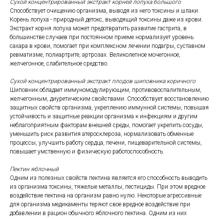
Сухой концентрированный экстракт корней лопуха большого
Способствует очищению организма, выводя из него токсины и шлаки.
Корень лопуха - природный детокс, выводящий токсины даже из крови.
Экстракт корня лопуха может предотвратить развитие гастрита, в
большинстве случаев при постоянном приеме нормализует уровень
сахара в крови, помогает при комплексном лечении подагры, суставном
ревматизме, полиартрите, артрозах. Великолепное мочегонное,
желчегонное, слабительное средство.
Сухой концентрированный экстракт плодов шиповника коричного
Шиповник обладает иммуномодулирующим, противовоспалительным,
желчегонным, диуретическим свойствами. Способствует восстановлению
защитных свойств организма, укреплению иммунной системы, повышая
устойчивость и защитные реакции организма к инфекциям и другим
неблагоприятным факторам внешней среды, помогает укрепить сосуды,
уменьшить риск развития атеросклероза, нормализовать обменные
процессы, улучшить работу сердца, печени, пищеварительной системы,
повышает умственную и физическую работоспособность.
Пектин яблочный
Одним из полезных свойств пектина является его способность выводить
из организма токсины, тяжелые металлы, пестициды. При этом вредное
воздействие пектина на организм равно нулю. Некоторые агрессивные
для организма медикаменты теряют свое вредное воздействие при
добавлении в рацион обычного яблочного пектина. Одним из них