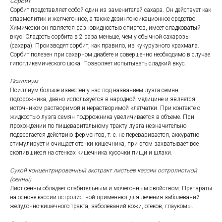
Сорбит
Сорбит представляет собой один из заменителей сахара. Он действует как
спазмолитик и желчегонное, а также дезинтоксикационное средство.
Химически он является разновидностью спиртов, имеет сладковатый
вкус. Сладость сорбита в 2 раза меньше, чем у обычной сахарозы
(сахара). Производят сорбит, как правило, из кукурузного крахмала.
Сорбит полезен при сахарном диабете и совершенно необходимо в случае
гипогликемического шока. Позволяет испытывать сладкий вкус.
Псиллиум
Псиллиум больше известен у нас под названием лузга семян
подорожника, давно используется в народной медицине и является
источником растворимой и нерастворимой клетчатки. При контакте с
жидкостью лузга семян подорожника увеличивается в объеме. При
прохождении по пищеварительному тракту лузга незначительно
подвергается действию ферментов, т. е. не переваривается, аккуратно
стимулирует и очищает стенки кишечника, при этом захватывает все
скопившиеся на стенках кишечника кусочки пищи и шлаки.
Сухой концентрированный экстракт листьев кассии остролистной
(сенны)
Лист сенны обладает слабительным и мочегонным свойством. Препараты
на основе кассии остролистной применяют для лечения заболеваний
желудочно-кишечного тракта, заболеваний кожи, отеков, глаукомы.