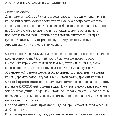
окислительным стрессом и воспалениями.
Гуаровая камедь
Для людей с проблемой лишнего веса гуаровая камедь – популярный
компонент в диетических продуктах, так как она продлевает чувство
сытости от съеденной пищи. Важная особенность вещества в том, что оно
не абсорбируется в кишечнике и не откладывается в организме, а
полностью выводится. Изучение последствий употребления еды с
гуаровой камедью подтвердило отсутствие у неё токсических,
отравляющих или аллергенных свойств.
Состав:
сорбит, псиллиум, сухие концентрированные экстракты: листьев
кассии остролистной (сенны), корней лопуха большого, плодов
шиповника коричного, пектин яблочный, отруби пшеничные, сухие
концентрированные экстракты: зеленого чая, листа брусники
обыкновенной, семена фенхеля обыкновенного, спирулина, гуаровая
камедь, ароматизатор натуральный «Лимон-лайм», диоксид кремния.
Способ применения:
взрослым содержимое 1 саше-пакета растворить
в стакане (200-250 мл) горячей воды. Принимать можно как в горячем,
так и в охлажденном виде. Принимать по 1-2 саше-пакета 1-2 раза в день
за 30 минут до еды. Возможно увеличение количества приемов для более
выраженного эффекта.
Продолжительность приема:
7-10 дней, при необходимости через 10
дней повторить.
Предостережения:
индивидуальная непереносимость компонентов