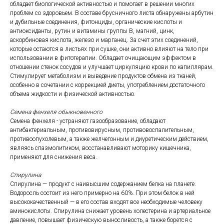
обладает биологической активностью и помогает в решении многих
проблем со здоровьем. В составе брусничного листа обнаружены арбутин
и дубильные соединения, фитонциды, органические кислоты и
антиоксиданты, рутин и витамины группы В, магний, цинк,
аскорбиновая кислота, железо и марганец. За счет этих соединений,
которые остаются в листьях при сушке, они активно влияют на тело при
использовании в фитотерапии. Обладает очищающим эффектом в
отношении стенок сосудов и улучшает циркуляцию крови по капиллярам.
Стимулирует метаболизм и выведение продуктов обмена из тканей,
особенно в сочетании с коррекцией диеты, употреблением достаточного
объема жидкости и физической активностью.
Семена фенхеля обыкновенного
Семена фенхеля - устраняют газообразование, обладают
антибактериальным, противовирусным, противовоспалительным,
противоопухолевым, а также желчегонным и диуретическим действием,
являясь спазмолитиком, восстанавливают моторику кишечника,
применяют для снижения веса.
Спирулина
Спирулина — продукт с наивысшим содержанием белка на планете.
Водоросль состоит из него примерно на 60%. При этом белок в ней
высококачественный — в его состав входят все необходимые человеку
аминокислоты. Спирулина снижает уровень холестерина и артериальное
давление, повышает физическую выносливость, а также борется с