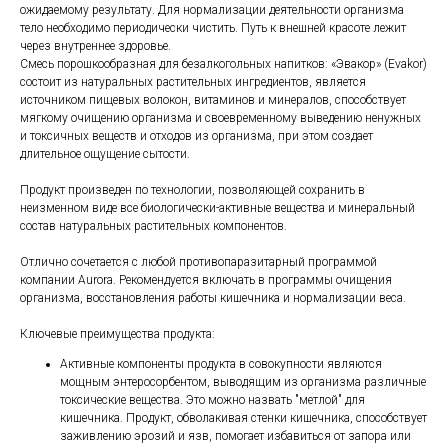
ожидаемому результату. Для нормализации деятельности организма
тело необходимо периодически чистить. Путь к внешней красоте лежит
через внутреннее здоровье.
Смесь порошкообразная для безалкогольных напитков: «Эвакор» (Evakor)
состоит из натуральных растительных ингредиентов, является
источником пищевых волокон, витаминов и минералов, способствует
мягкому очищению организма и своевременному выведению ненужных
и токсичных веществ и отходов из организма, при этом создает
длительное ощущение сытости.
Продукт произведен по технологии, позволяющей сохранить в
неизменном виде все биологически-активные вещества и минеральный
состав натуральных растительных компонентов.
Отлично сочетается с любой противопаразитарный программой
компании Aurora. Рекомендуется включать в программы очищения
организма, восстановления работы кишечника и нормализации веса.
Ключевые преимущества продукта:
Активные компоненты продукта в совокупности являются
мощным энтеросорбентом, выводящим из организма различные
токсические вещества. Это можно назвать "метлой" для
кишечника. Продукт, обволакивая стенки кишечника, способствует
заживлению эрозий и язв, помогает избавиться от запора или