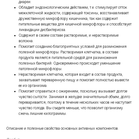
диареи.
Обладает эндоэкологическим действием, т.е. стимулирует отток
межклеточной жидкости, содержащей токсины, восстанавливает
дружественную микрофлору кишечника, так как содержит
питательные вещества для кишечной микрофлоры и способствует
ликвидации дисбактериоза.
Содержит в своем составе растворимые, и нерастворимые
волокна.
Помогает созданию благоприятных условий для размножения
полезной микрофлоры. Растворимая клетчатка, в составе
продукта является питательной средой для размножения
полезных бактерий. Одновременно происходит уменьшение
патогенной микрофлоры.
Нерастворимая клетчатка, которая входит в состав продукта,
захватывает переваренную пищу и помогает полностью вывести
ее из организма.
Помогает справиться с ожирением, поскольку вызывает долгое
чувство сытости. Занимая в желудке значительный объем, долго
переваривается, поэтому в течение нескольких часов не наступает
чувство голода. Вы съедите меньше, что позволит организму
сжечь лишние килограммы.
Описание и полезные свойства основных активных компонентов.