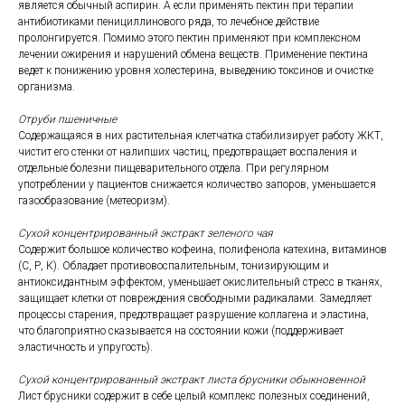
является обычный аспирин. А если применять пектин при терапии
антибиотиками пенициллинового ряда, то лечебное действие
пролонгируется. Помимо этого пектин применяют при комплексном
лечении ожирения и нарушений обмена веществ. Применение пектина
ведет к понижению уровня холестерина, выведению токсинов и очистке
организма.
Отруби пшеничные
Содержащаяся в них растительная клетчатка стабилизирует работу ЖКТ,
чистит его стенки от налипших частиц, предотвращает воспаления и
отдельные болезни пищеварительного отдела. При регулярном
употреблении у пациентов снижается количество запоров, уменьшается
газообразование (метеоризм).
Сухой концентрированный экстракт зеленого чая
Содержит большое количество кофеина, полифенола катехина, витаминов
(С, Р, К). Обладает противовоспалительным, тонизирующим и
антиоксидантным эффектом, уменьшает окислительный стресс в тканях,
защищает клетки от повреждения свободными радикалами. Замедляет
процессы старения, предотвращает разрушение коллагена и эластина,
что благоприятно сказывается на состоянии кожи (поддерживает
эластичность и упругость).
Сухой концентрированный экстракт листа брусники обыкновенной
Лист брусники содержит в себе целый комплекс полезных соединений,